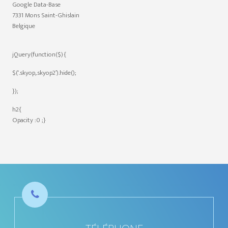
Google Data-Base
7331 Mons Saint-Ghislain
Belgique
jQuery(function($){
$(‘.skyop,.skyop2’).hide();
});
h2{
Opacity :0 ;}